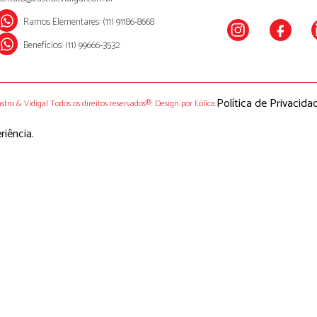
Ramos Elementares: (11) 91186-8668
Benefícios: (11) 99666-3532
Política de Privacida
stro & Vidigal Todos os direitos reservados®.
Design por Eólica.
riência.